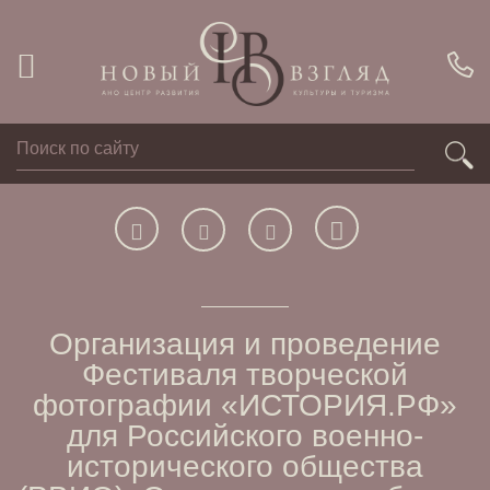
Организация и проведение
Фестиваля творческой
фотографии «ИСТОРИЯ.РФ»
для Российского военно-
исторического общества