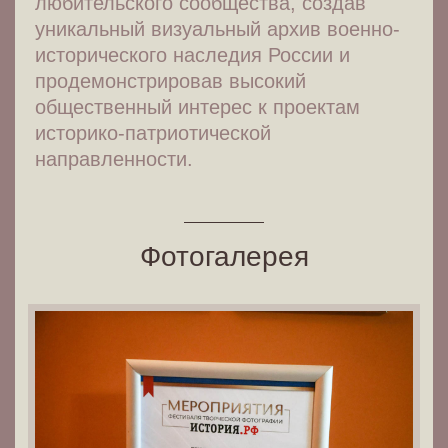
любительского сообщества, создав
уникальный визуальный архив военно-
исторического наследия России и
продемонстрировав высокий
общественный интерес к проектам
историко-патриотической
направленности.
Фотогалерея