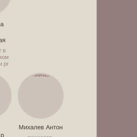
на
-
ая
т в
ском
и pr
Михалев Антон
др