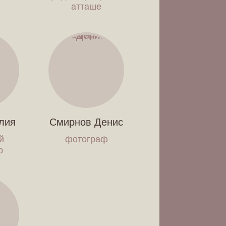
атташе
лия
Смирнов Денис
й
фотограф
р