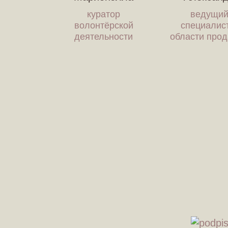
куратор
ведущи
волонтёрской
специалис
деятельности
области про