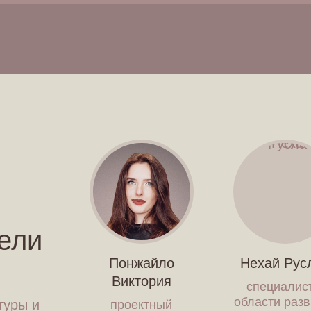
ели
Понжайло
Нехай Рус
Виктория
специалис
области раз
туры и
проектный