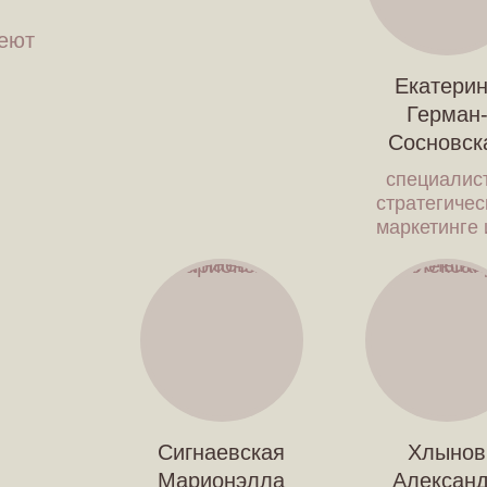
еют
Екатери
Герман
Сосновск
специалис
стратегиче
маркетинге 
Сигнаевская
Хлынов
Марионэлла
Алексан