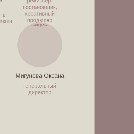
режиссер-
постановщик,
й
креативный
т в
продюсер
дакшн
Мигунова Оксана
генеральный
директор