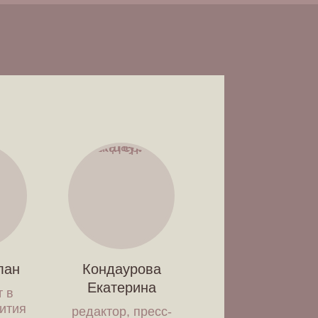
лан
Кондаурова
Екатерина
т в
вития
редактор, пресс-