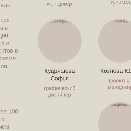
туризма
менеджер
ляд»
ющих
ы в
ции
х и
ктов в
уризма,
ии,
Кудряшова
Козлова Ю
и
Софья
проектны
менедже
графический
дизайнер
лее 100
ых
 чем