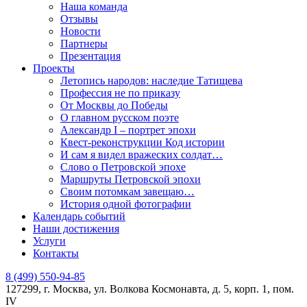
Наша команда
Отзывы
Новости
Партнеры
Презентация
Проекты
Летопись народов: наследие Татищева
Профессия не по приказу
От Москвы до Победы
О главном русском поэте
Александр I – портрет эпохи
Квест-реконструкции Код истории
И сам я видел вражеских солдат…
Слово о Петровской эпохе
Маршруты Петровской эпохи
Своим потомкам завещаю…
История одной фотографии
Календарь событий
Наши достижения
Услуги
Контакты
8 (499) 550-94-85
127299, г. Москва, ул. Волкова Космонавта, д. 5, корп. 1, пом.
IV