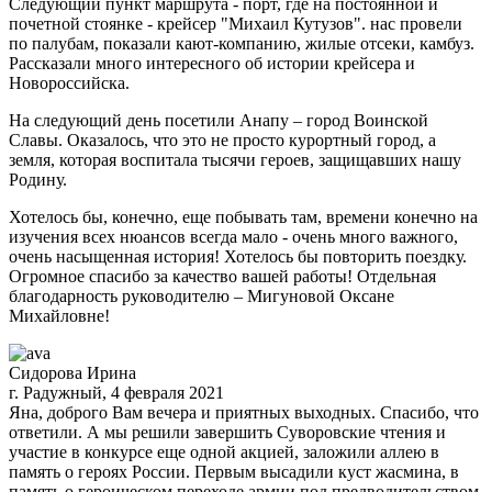
Следующий пункт маршрута - порт, где на постоянной и
почетной стоянке - крейсер "Михаил Кутузов". нас провели
по палубам, показали кают-компанию, жилые отсеки, камбуз.
Рассказали много интересного об истории крейсера и
Новороссийска.
На следующий день посетили Анапу – город Воинской
Славы. Оказалось, что это не просто курортный город, а
земля, которая воспитала тысячи героев, защищавших нашу
Родину.
Хотелось бы, конечно, еще побывать там, времени конечно на
изучения всех нюансов всегда мало - очень много важного,
очень насыщенная история! Хотелось бы повторить поездку.
Огромное спасибо за качество вашей работы! Отдельная
благодарность руководителю – Мигуновой Оксане
Михайловне!
Сидорова Ирина
г. Радужный, 4 февраля 2021
Яна, доброго Вам вечера и приятных выходных. Спасибо, что
ответили. А мы решили завершить Суворовские чтения и
участие в конкурсе еще одной акцией, заложили аллею в
память о героях России. Первым высадили куст жасмина, в
память о героическом переходе армии под предводительством