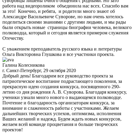
суворовцы лишены очного общения с родными. Но зато
работа над видеороликом объединила нас всех. Спасибо вам
за это! Конечно, и ребята, и родители много знают об
Александре Васильевиче Суворове, но нам очень хотелось
поделиться своими знаниями с другими людьми, и мы рады
были открыть новые страницы биографии человека, великого
полководца, который и сегодня является примером служения
Отечеству.
С уважением преподаватель русского языка и литературы
Ольга Викторовна Глушкова и все участники проекта.
Галина Колесникова
г. Санкт-Петербург, 29 октября 2020
Добрый день! Благодарим все руководство проекта за
патриотическое воспитание подрастающего поколения, за
прекрасную идею создания конкурса, посвященного 290-
летию со дня рождения А. В. Суворова. Благодаря конкурсу,
ученики узнали много нового о выдающемся полководце.
Почтение и благодарность организаторам конкурса, за
внимание и слаженность работы с участниками. Желаем
дальнейших творческих успехов, оптимизма, исполнения
Ваших желаний и надежд. Будем ждать новых конкурсов,
желаем всей команде процветания и больше творческих
проектов!