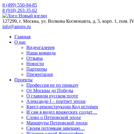
8 (499) 550-94-85
8 (918) 263-35-62
127299, г. Москва, ул. Волкова Космонавта, д. 5, корп. 1, пом. I
info@anonv.ru
Главная
О нас
Видеогалерея
Наша команда
Отзывы
Новости
Партнеры
Презентация
Проекты
Профессия не по приказу
От Москвы до Победы
О главном русском поэте
Александр I – портрет эпохи
Квест-реконструкции Код истории
И сам я видел вражеских солдат…
Слово о Петровской эпохе
Маршруты Петровской эпохи
Своим потомкам завещаю…
История одной фотографии