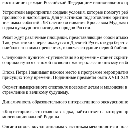
воспитание граждан Российской Федерации» национального пр
Устроители мероприятия создали условия, которые помогут ре
прошлого и настоящего. Для участников подготовлены ориги
значимых событий - 985-летию основания Ярославом Мудрым п
годом культурного наследия народов России.
Ребят ждут различные площадки, представляющие собой атмосф
Так, участники сперва окажутся в Древней Руси, откуда берет
наиболее значимых решениях, включая создание первой библи
Следующим пунктом «путешествия во времени» станет скриптор
соприкоснуться с эпохой позволит мастер-класс по письму на б
Эпоха Петра I занимает важное место в программе мероприятия
присущих тому времени. Подлинные предметы быта XVIII-XIX 
Формат иммерсивного спектакля позволит детям и молодежи в
стремление к великому будущему.
Динамичность образовательного интерактивного экскурсионног
«Код истории» - это главная загадка, найти ответ на которую
многонациональной Родины.
Организаторы вручат дипломы участникам мероприятия и пода