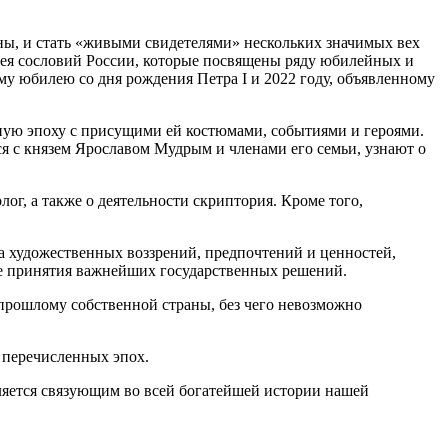
ны, и стать «живыми свидетелями» нескольких значимых вех
ея сословий России, которые посвящены ряду юбилейных и
у юбилею со дня рождения Петра I и 2022 году, объявленному
нную эпоху с присущими ей костюмами, событиями и героями.
тся с князем Ярославом Мудрым и членами его семьи, узнают о
г, а также о деятельности скриптория. Кроме того,
на художественных воззрений, предпочтений и ценностей,
е принятия важнейших государственных решений.
прошлому собственной страны, без чего невозможно
 перечисленных эпох.
является связующим во всей богатейшей истории нашей