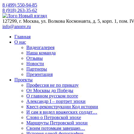
8 (499) 550-94-85
8 (918) 263-35-62
127299, г. Москва, ул. Волкова Космонавта, д. 5, корп. 1, пом. I
info@anonv.ru
Главная
О нас
Видеогалерея
Наша команда
Отзывы
Новости
Партнеры
Презентация
Проекты
Профессия не по приказу
От Москвы до Победы
О главном русском поэте
Александр I – портрет эпохи
Квест-реконструкции Код истории
И сам я видел вражеских солдат…
Слово о Петровской эпохе
Маршруты Петровской эпохи
Своим потомкам завещаю…
История одной фотографии