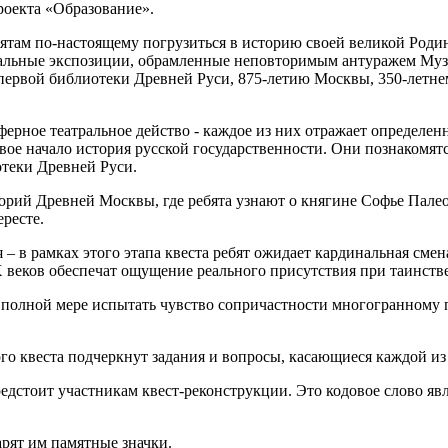
оекта «Образование».
бятам по-настоящему погрузиться в историю своей великой Роди
нальные экспозиции, обрамленные неповторимым антуражем Муз
ервой библиотеки Древней Руси, 875-летию Москвы, 350-летнем
ерное театральное действо - каждое из них отражает определе
 свое начало история русской государственности. Они познакомя
отеки Древней Руси.
ий Древней Москвы, где ребята узнают о княгине Софье Палеоло
ересте.
 – в рамках этого этапа квеста ребят ожидает кардинальная сме
веков обеспечат ощущение реального присутствия при таинств
 полной мере испытать чувство сопричастности многогранному 
о квеста подчеркнут задания и вопросы, касающиеся каждой из
 предстоит участникам квест-реконструкции. Это кодовое слово 
рят им памятные значки.